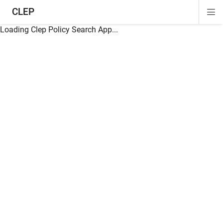
CLEP
Di
ion
ion
ion
ion
ion
ion
Si
Na
Loading Clep Policy Search App...