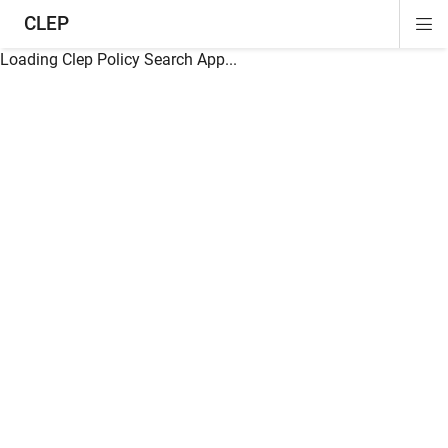
CLEP
Di
ion
ion
ion
ion
ion
ion
Si
Na
Loading Clep Policy Search App...