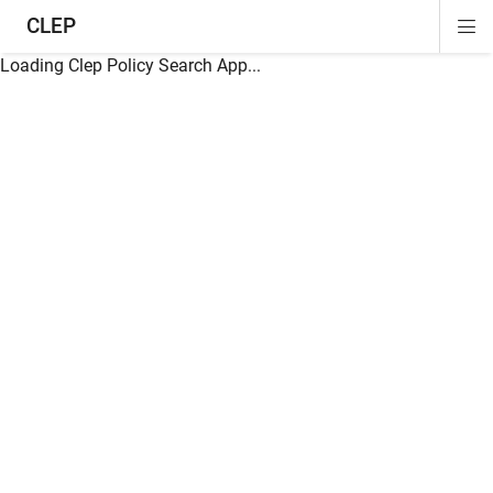
CLEP
Di
ion
ion
ion
ion
ion
ion
Si
Na
Loading Clep Policy Search App...