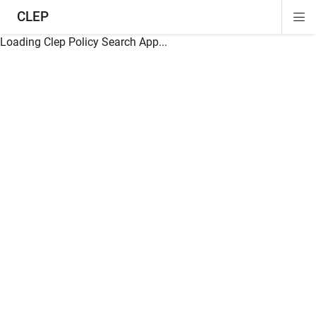
CLEP
Di
ion
ion
ion
ion
ion
ion
Si
Na
Loading Clep Policy Search App...