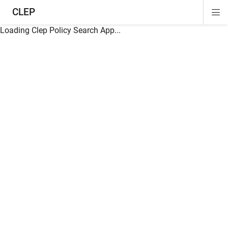
CLEP
Di
ion
ion
ion
ion
ion
ion
Si
Na
Loading Clep Policy Search App...