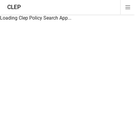
CLEP
Di
ion
ion
ion
ion
ion
ion
Si
Na
Loading Clep Policy Search App...