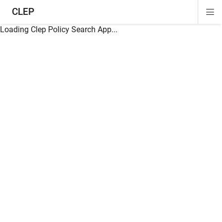
CLEP
Di
ion
ion
ion
ion
ion
ion
Si
Na
Loading Clep Policy Search App...