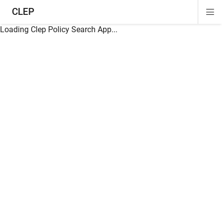
CLEP
Di
ion
ion
ion
ion
ion
ion
Si
Na
Loading Clep Policy Search App...