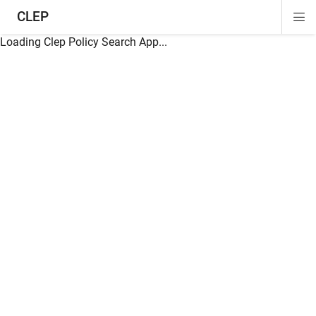
CLEP
Di
ion
ion
ion
ion
ion
ion
Si
Na
Loading Clep Policy Search App...