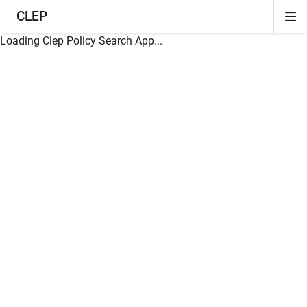
CLEP
Di
ion
ion
ion
ion
ion
ion
Si
Na
Loading Clep Policy Search App...