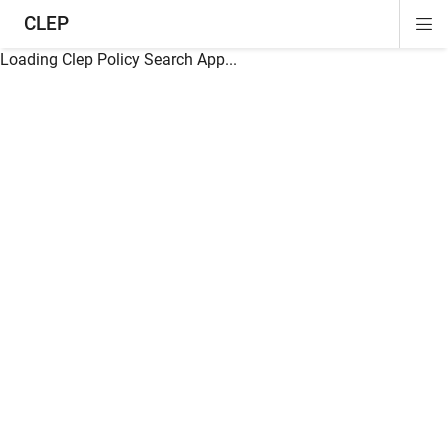
CLEP
Di
ion
ion
ion
ion
ion
ion
Si
Na
Loading Clep Policy Search App...