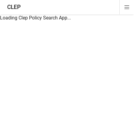
CLEP
Di
ion
ion
ion
ion
ion
ion
Si
Na
Loading Clep Policy Search App...