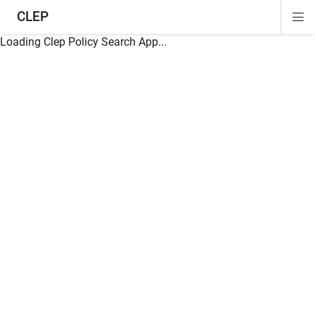
CLEP
Di
ion
ion
ion
ion
ion
ion
Si
Na
Loading Clep Policy Search App...