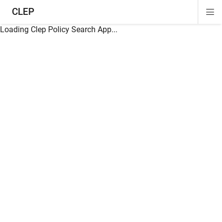
CLEP
Di
ion
ion
ion
ion
ion
ion
Si
Na
Loading Clep Policy Search App...