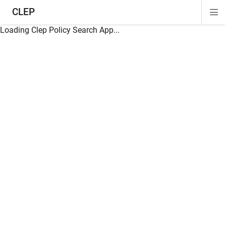
CLEP
Di
ion
ion
ion
ion
ion
ion
Si
Na
Loading Clep Policy Search App...