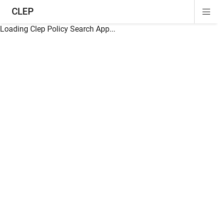
CLEP
Di
ion
ion
ion
ion
ion
ion
Si
Na
Loading Clep Policy Search App...