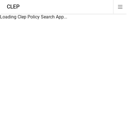
CLEP
Di
ion
ion
ion
ion
ion
ion
Si
Na
Loading Clep Policy Search App...