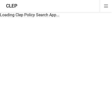
CLEP
Di
ion
ion
ion
ion
ion
ion
Si
Na
Loading Clep Policy Search App...